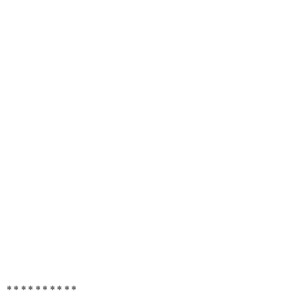
**********